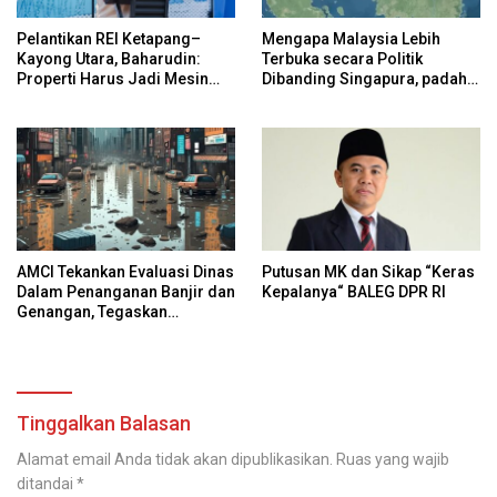
Pelantikan REI Ketapang–
Mengapa Malaysia Lebih
Kayong Utara, Baharudin:
Terbuka secara Politik
Properti Harus Jadi Mesin
Dibanding Singapura, padahal
Utama Ekonomi Daerah
Keduanya Sama-Sama Maju?
AMCI Tekankan Evaluasi Dinas
Putusan MK dan Sikap “Keras
Dalam Penanganan Banjir dan
Kepalanya“ BALEG DPR RI
Genangan, Tegaskan
Dukungan Pada Walikota
Pontianak
Tinggalkan Balasan
Alamat email Anda tidak akan dipublikasikan.
Ruas yang wajib
ditandai
*