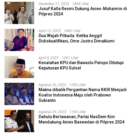
Desember 21, 2023
1494 Lihat
Jusuf Kalla Resmi Dukung Anies-Muhaimin di
Pilpres 2024
April 13, 2025
1482 Lihat
Dua Wajah Pilkada: Ketika Anggit
Didiskualifikasi, Ome Justru Dimaklumi
April 8, 2025
1391 Lihat
Kesalahan KPU dan Bawaslu Palopo Ditutupi
Keputusan KPU Sulsel
Agustus 30, 2023
1290 Lihat
Makna dibalik Pergantian Nama KKIR Menjadi
Koalisi Indonesia Maju oleh Prabowo
Subianto
Agustus 29, 2023
1183 Lihat
Dahulu Berlawanan, Partai NasDem Kini
Mendukung Anies Baswedan di Pilpres 2024