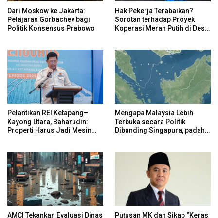
Dari Moskow ke Jakarta:
Hak Pekerja Terabaikan?
Pelajaran Gorbachev bagi
Sorotan terhadap Proyek
Politik Konsensus Prabowo
Koperasi Merah Putih di Desa
Sukaharja
Pelantikan REI Ketapang–
Mengapa Malaysia Lebih
Kayong Utara, Baharudin:
Terbuka secara Politik
Properti Harus Jadi Mesin
Dibanding Singapura, padahal
Utama Ekonomi Daerah
Keduanya Sama-Sama Maju?
AMCI Tekankan Evaluasi Dinas
Putusan MK dan Sikap “Keras