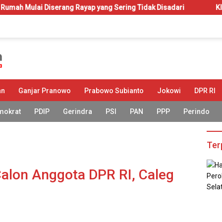
ng Rayap yang Sering Tidak Disadari
KIP-Kuliah: Hak atau
an
Ganjar Pranowo
Prabowo Subianto
Jokowi
DPR RI
mokrat
PDIP
Gerindra
PSI
PAN
PPP
Perindo
Ter
alon Anggota DPR RI, Caleg