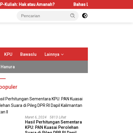
 Amanah?
Bahas LBS dan LP2B, REI Kalbar Dorong Keseimb
KPU
Bawaslu
Lainnya
Hanura
populer
Maret 6, 2024
5813 Lihat
Hasil Perhitungan Sementara
KPU: PAN Kuasai Perolehan
Suara di Pileg DPR RI Dapil