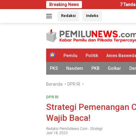
Langsung
Breaking News
7 Tanda Rumah Mulai Disera
ke
Redaksi
Indeks
konten
H
Pemilu
Politik
Anies Baswed
o
m
PKS
Nasdem
PKB
Golkar
De
e
Beranda
DPR RI
DPR RI
Strategi Pemenangan C
Wajib Baca!
Redaksi PemiluNews.com
-
Strategi
Juni 18, 2023