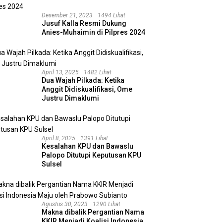
Desember 21, 2023
1494 Lihat
Jusuf Kalla Resmi Dukung
Anies-Muhaimin di Pilpres 2024
April 13, 2025
1482 Lihat
Dua Wajah Pilkada: Ketika
Anggit Didiskualifikasi, Ome
Justru Dimaklumi
April 8, 2025
1391 Lihat
Kesalahan KPU dan Bawaslu
Palopo Ditutupi Keputusan KPU
Sulsel
Agustus 30, 2023
1290 Lihat
Makna dibalik Pergantian Nama
KKIR Menjadi Koalisi Indonesia