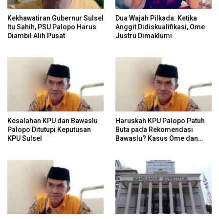
Kekhawatiran Gubernur Sulsel
Dua Wajah Pilkada: Ketika
Itu Sahih, PSU Palopo Harus
Anggit Didiskualifikasi, Ome
Diambil Alih Pusat
Justru Dimaklumi
Kesalahan KPU dan Bawaslu
Haruskah KPU Palopo Patuh
Palopo Ditutupi Keputusan
Buta pada Rekomendasi
KPU Sulsel
Bawaslu? Kasus Ome dan
Risiko Anulir Hak Politik
Warga