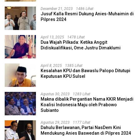
Desember 21, 2023
1486 Lihat
Jusuf Kalla Resmi Dukung Anies-Muhaimin di
Pilpres 2024
April 13, 2025
1478 Lihat
Dua Wajah Pilkada: Ketika Anggit
Didiskualifikasi, Ome Justru Dimaklumi
April 8, 2025
1385 Lihat
Kesalahan KPU dan Bawaslu Palopo Ditutupi
Keputusan KPU Sulsel
Agustus 30, 2023
1283 Lihat
Makna dibalik Pergantian Nama KKIR Menjadi
Koalisi Indonesia Maju oleh Prabowo
Subianto
Agustus 29, 2023
1177 Lihat
Dahulu Berlawanan, Partai NasDem Kini
Mendukung Anies Baswedan di Pilpres 2024