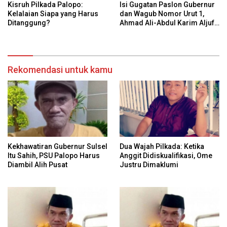
Kisruh Pilkada Palopo:
Isi Gugatan Paslon Gubernur
Kelalaian Siapa yang Harus
dan Wagub Nomor Urut 1,
Ditanggung?
Ahmad Ali-Abdul Karim Aljufri
dalam Sidang Sengketa
Pilkada Sulteng 2024 di MK
Rekomendasi untuk kamu
Kekhawatiran Gubernur Sulsel
Dua Wajah Pilkada: Ketika
Itu Sahih, PSU Palopo Harus
Anggit Didiskualifikasi, Ome
Diambil Alih Pusat
Justru Dimaklumi