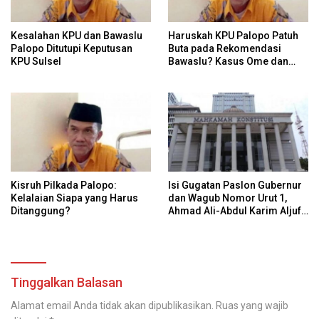
Kesalahan KPU dan Bawaslu
Haruskah KPU Palopo Patuh
Palopo Ditutupi Keputusan
Buta pada Rekomendasi
KPU Sulsel
Bawaslu? Kasus Ome dan
Risiko Anulir Hak Politik
Warga
Kisruh Pilkada Palopo:
Isi Gugatan Paslon Gubernur
Kelalaian Siapa yang Harus
dan Wagub Nomor Urut 1,
Ditanggung?
Ahmad Ali-Abdul Karim Aljufri
dalam Sidang Sengketa
Pilkada Sulteng 2024 di MK
Tinggalkan Balasan
Alamat email Anda tidak akan dipublikasikan.
Ruas yang wajib