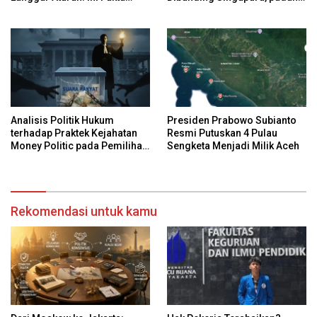
Pergeseran Anggaran
Keduanya Sama-Sama Maju?
Analisis Politik Hukum
Presiden Prabowo Subianto
terhadap Praktek Kejahatan
Resmi Putuskan 4 Pulau
Money Politic pada Pemilihan
Sengketa Menjadi Milik Aceh
Umum di Indonesia
Rekomendasi untuk kamu