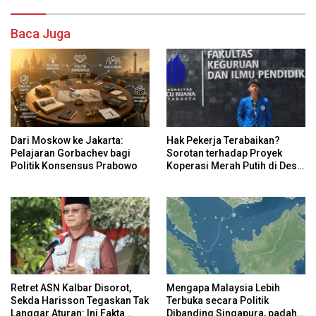
Baca Juga
Dari Moskow ke Jakarta:
Hak Pekerja Terabaikan?
Pelajaran Gorbachev bagi
Sorotan terhadap Proyek
Politik Konsensus Prabowo
Koperasi Merah Putih di Desa
Sukaharja
Retret ASN Kalbar Disorot,
Mengapa Malaysia Lebih
Sekda Harisson Tegaskan Tak
Terbuka secara Politik
Langgar Aturan: Ini Fakta
Dibanding Singapura, padahal