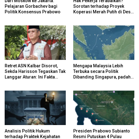
Dari Moskow ke Jakarta:
Hak Pekerja Terabaikan?
Pelajaran Gorbachev bagi
Sorotan terhadap Proyek
Politik Konsensus Prabowo
Koperasi Merah Putih di Desa
Sukaharja
Retret ASN Kalbar Disorot,
Mengapa Malaysia Lebih
Sekda Harisson Tegaskan Tak
Terbuka secara Politik
Langgar Aturan: Ini Fakta
Dibanding Singapura, padahal
Pergeseran Anggaran
Keduanya Sama-Sama Maju?
Analisis Politik Hukum
Presiden Prabowo Subianto
terhadap Praktek Kejahatan
Resmi Putuskan 4 Pulau