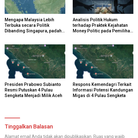
Mengapa Malaysia Lebih
Analisis Politik Hukum
Terbuka secara Politik
terhadap Praktek Kejahatan
Dibanding Singapura, padahal
Money Politic pada Pemilihan
Keduanya Sama-Sama Maju?
Umum di Indonesia
Presiden Prabowo Subianto
Respons Kemendagri Terkait
Resmi Putuskan 4 Pulau
Informasi Potensi Kandungan
Sengketa Menjadi Milik Aceh
Migas di 4 Pulau Sengketa
Tinggalkan Balasan
Alamat email Anda tidak akan dipublikasikan.
Ruas yang wajib