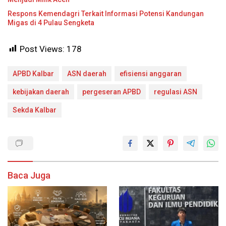
Respons Kemendagri Terkait Informasi Potensi Kandungan
Migas di 4 Pulau Sengketa
Post Views:
178
APBD Kalbar
ASN daerah
efisiensi anggaran
kebijakan daerah
pergeseran APBD
regulasi ASN
Sekda Kalbar
Baca Juga