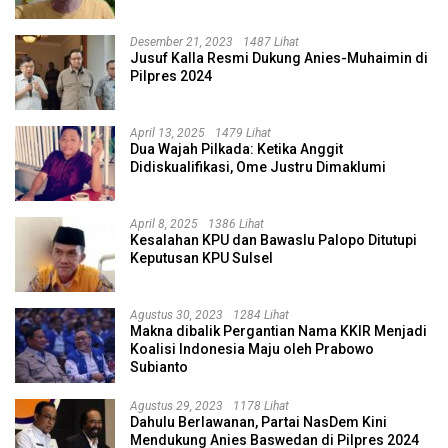
Desember 21, 2023
1487 Lihat
Jusuf Kalla Resmi Dukung Anies-Muhaimin di
Pilpres 2024
April 13, 2025
1479 Lihat
Dua Wajah Pilkada: Ketika Anggit
Didiskualifikasi, Ome Justru Dimaklumi
April 8, 2025
1386 Lihat
Kesalahan KPU dan Bawaslu Palopo Ditutupi
Keputusan KPU Sulsel
Agustus 30, 2023
1284 Lihat
Makna dibalik Pergantian Nama KKIR Menjadi
Koalisi Indonesia Maju oleh Prabowo
Subianto
Agustus 29, 2023
1178 Lihat
Dahulu Berlawanan, Partai NasDem Kini
Mendukung Anies Baswedan di Pilpres 2024