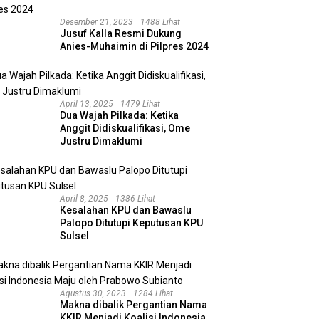
Desember 21, 2023
1488 Lihat
Jusuf Kalla Resmi Dukung
Anies-Muhaimin di Pilpres 2024
April 13, 2025
1479 Lihat
Dua Wajah Pilkada: Ketika
Anggit Didiskualifikasi, Ome
Justru Dimaklumi
April 8, 2025
1386 Lihat
Kesalahan KPU dan Bawaslu
Palopo Ditutupi Keputusan KPU
Sulsel
Agustus 30, 2023
1284 Lihat
Makna dibalik Pergantian Nama
KKIR Menjadi Koalisi Indonesia