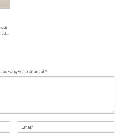
bali
hmad…
uas yang wajib ditandai
*