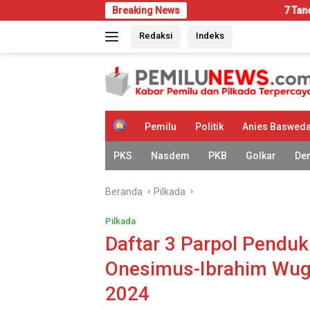
Langsung
Breaking News
7 Tanda Rumah Mulai
ke
Redaksi
Indeks
konten
H
Pemilu
Politik
Anies Baswed
o
m
PKS
Nasdem
PKB
Golkar
De
e
Beranda
Pilkada
Pilkada
Daftar 3 Parpol Pendu
Onesimus-Ibrahim Wuga
2024