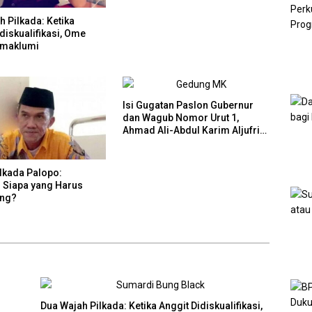
 Pilkada: Ketika
diskualifikasi, Ome
imaklumi
Isi Gugatan Paslon Gubernur
dan Wagub Nomor Urut 1,
Ahmad Ali-Abdul Karim Aljufri
dalam Sidang Sengketa Pilkada
Sulteng 2024 di MK
ilkada Palopo:
n Siapa yang Harus
ung?
Dua Wajah Pilkada: Ketika Anggit Didiskualifikasi,