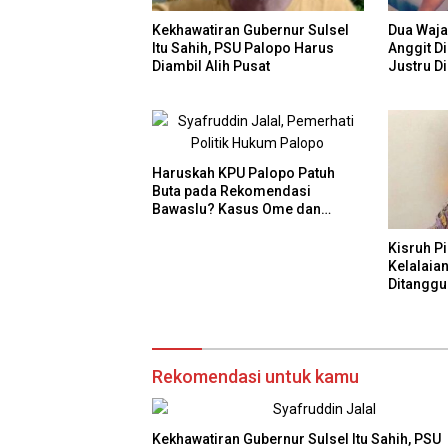
Kekhawatiran Gubernur Sulsel
Dua Wajah
Itu Sahih, PSU Palopo Harus
Anggit Di
Diambil Alih Pusat
Justru D
Haruskah KPU Palopo Patuh
Buta pada Rekomendasi
Bawaslu? Kasus Ome dan
Risiko Anulir Hak Politik Warga
Kisruh P
Kelalaia
Ditangg
Rekomendasi untuk kamu
Kekhawatiran Gubernur Sulsel Itu Sahih, PSU