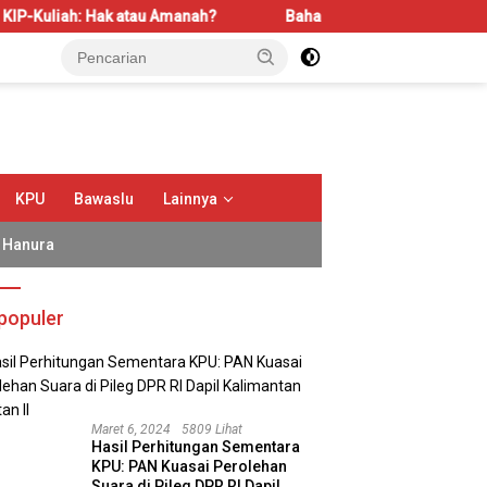
ak atau Amanah?
Bahas LBS dan LP2B, REI Kalbar Dorong K
KPU
Bawaslu
Lainnya
Hanura
populer
Maret 6, 2024
5809 Lihat
Hasil Perhitungan Sementara
KPU: PAN Kuasai Perolehan
Suara di Pileg DPR RI Dapil