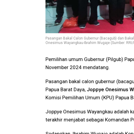
Pasangan Bakal Calon Gubernur (Bacagub) dan Bakal
Onesimus Wayangkau-Ibrahim Wugaje (Sumber: RRI/H
Pemilihan umum Gubernur (Pilgub) Pap
November 2024 mendatang.
Pasangan bakal calon gubernur (bacagu
Papua Barat Daya,
Joppye Onesimus W
Komisi Pemilihan Umum (KPU) Papua B
Joppye Onesimus Wayangkau adalah ka
terakhir menjabat sebagai Komandan Pu
Sedangkan, Ibrahim Wugaje adalah Kep