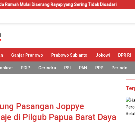
 Diserang Rayap yang Sering Tidak Disadari
KIP-Kuliah: H
an
Ganjar Pranowo
Prabowo Subianto
Jokowi
DPR RI
mokrat
PDIP
Gerindra
PSI
PAN
PPP
Perindo
Ter
kung Pasangan Joppye
je di Pilgub Papua Barat Daya