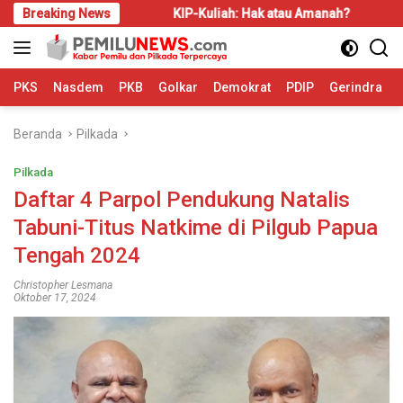
Langsung
 Disadari
Breaking News
KIP-Kuliah: Hak atau Amanah?
Bahas LBS
ke
konten
PKS
Nasdem
PKB
Golkar
Demokrat
PDIP
Gerindra
Beranda
Pilkada
Pilkada
Daftar 4 Parpol Pendukung Natalis
Tabuni-Titus Natkime di Pilgub Papua
Tengah 2024
Christopher Lesmana
Oktober 17, 2024