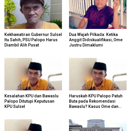
Kekhawatiran Gubernur Sulsel
Dua Wajah Pilkada: Ketika
Itu Sahih, PSU Palopo Harus
Anggit Didiskualifikasi, Ome
Diambil Alih Pusat
Justru Dimaklumi
Kesalahan KPU dan Bawaslu
Haruskah KPU Palopo Patuh
Palopo Ditutupi Keputusan
Buta pada Rekomendasi
KPU Sulsel
Bawaslu? Kasus Ome dan
Risiko Anulir Hak Politik
Warga