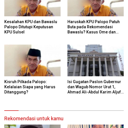
Kesalahan KPU dan Bawaslu
Haruskah KPU Palopo Patuh
Palopo Ditutupi Keputusan
Buta pada Rekomendasi
KPU Sulsel
Bawaslu? Kasus Ome dan
Risiko Anulir Hak Politik
Warga
Kisruh Pilkada Palopo:
Isi Gugatan Paslon Gubernur
Kelalaian Siapa yang Harus
dan Wagub Nomor Urut 1,
Ditanggung?
Ahmad Ali-Abdul Karim Aljufri
dalam Sidang Sengketa
Pilkada Sulteng 2024 di MK
Rekomendasi untuk kamu