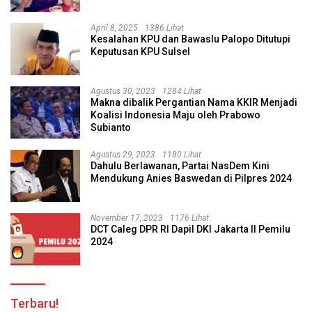
April 8, 2025
1386 Lihat
Kesalahan KPU dan Bawaslu Palopo Ditutupi
Keputusan KPU Sulsel
Agustus 30, 2023
1284 Lihat
Makna dibalik Pergantian Nama KKIR Menjadi
Koalisi Indonesia Maju oleh Prabowo
Subianto
Agustus 29, 2023
1180 Lihat
Dahulu Berlawanan, Partai NasDem Kini
Mendukung Anies Baswedan di Pilpres 2024
November 17, 2023
1176 Lihat
DCT Caleg DPR RI Dapil DKI Jakarta II Pemilu
2024
Terbaru!