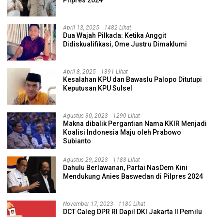
April 13, 2025
1482 Lihat
Dua Wajah Pilkada: Ketika Anggit
Didiskualifikasi, Ome Justru Dimaklumi
April 8, 2025
1391 Lihat
Kesalahan KPU dan Bawaslu Palopo Ditutupi
Keputusan KPU Sulsel
Agustus 30, 2023
1290 Lihat
Makna dibalik Pergantian Nama KKIR Menjadi
Koalisi Indonesia Maju oleh Prabowo
Subianto
Agustus 29, 2023
1183 Lihat
Dahulu Berlawanan, Partai NasDem Kini
Mendukung Anies Baswedan di Pilpres 2024
November 17, 2023
1180 Lihat
DCT Caleg DPR RI Dapil DKI Jakarta II Pemilu