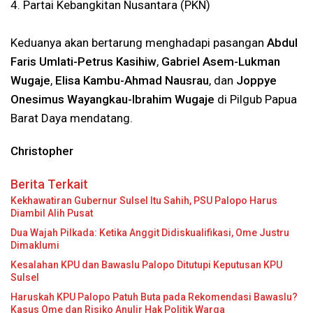
4. Partai Kebangkitan Nusantara (PKN)
Keduanya akan bertarung menghadapi pasangan
Abdul
Faris Umlati-Petrus Kasihiw
,
Gabriel Asem-Lukman
Wugaje
,
Elisa Kambu-Ahmad Nausrau
, dan
Joppye
Onesimus Wayangkau-Ibrahim Wugaje
di Pilgub Papua
Barat Daya mendatang.
Christopher
Berita Terkait
Kekhawatiran Gubernur Sulsel Itu Sahih, PSU Palopo Harus
Diambil Alih Pusat
Dua Wajah Pilkada: Ketika Anggit Didiskualifikasi, Ome Justru
Dimaklumi
Kesalahan KPU dan Bawaslu Palopo Ditutupi Keputusan KPU
Sulsel
Haruskah KPU Palopo Patuh Buta pada Rekomendasi Bawaslu?
Kasus Ome dan Risiko Anulir Hak Politik Warga