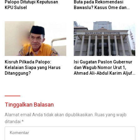
Palopo Ditutupi Keputusan
Buta pada Rekomendasi
KPU Sulsel
Bawaslu? Kasus Ome dan
Risiko Anulir Hak Politik
Warga
Kisruh Pilkada Palopo:
Isi Gugatan Paslon Gubernur
Kelalaian Siapa yang Harus
dan Wagub Nomor Urut 1,
Ditanggung?
Ahmad Ali-Abdul Karim Aljufri
dalam Sidang Sengketa
Pilkada Sulteng 2024 di MK
Tinggalkan Balasan
Alamat email Anda tidak akan dipublikasikan.
Ruas yang wajib
ditandai
*