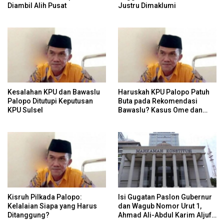
Diambil Alih Pusat
Justru Dimaklumi
Kesalahan KPU dan Bawaslu
Haruskah KPU Palopo Patuh
Palopo Ditutupi Keputusan
Buta pada Rekomendasi
KPU Sulsel
Bawaslu? Kasus Ome dan
Risiko Anulir Hak Politik
Warga
Kisruh Pilkada Palopo:
Isi Gugatan Paslon Gubernur
Kelalaian Siapa yang Harus
dan Wagub Nomor Urut 1,
Ditanggung?
Ahmad Ali-Abdul Karim Aljufri