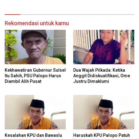
dalam Sidang Sengketa
Pilkada Sulteng 2024 di MK
Rekomendasi untuk kamu
Kekhawatiran Gubernur Sulsel
Dua Wajah Pilkada: Ketika
Itu Sahih, PSU Palopo Harus
Anggit Didiskualifikasi, Ome
Diambil Alih Pusat
Justru Dimaklumi
Kesalahan KPU dan Bawaslu
Haruskah KPU Palopo Patuh