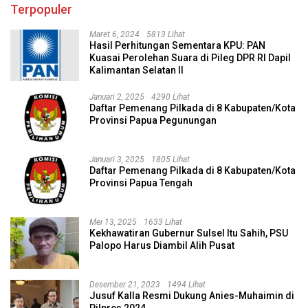
Terpopuler
Maret 6, 2024
5813 Lihat
Hasil Perhitungan Sementara KPU: PAN
Kuasai Perolehan Suara di Pileg DPR RI Dapil
Kalimantan Selatan II
Januari 2, 2025
4290 Lihat
Daftar Pemenang Pilkada di 8 Kabupaten/Kota
Provinsi Papua Pegunungan
Januari 3, 2025
1805 Lihat
Daftar Pemenang Pilkada di 8 Kabupaten/Kota
Provinsi Papua Tengah
Mei 13, 2025
1633 Lihat
Kekhawatiran Gubernur Sulsel Itu Sahih, PSU
Palopo Harus Diambil Alih Pusat
Desember 21, 2023
1494 Lihat
Jusuf Kalla Resmi Dukung Anies-Muhaimin di
Pilpres 2024