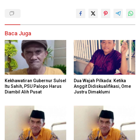
Baca Juga
Kekhawatiran Gubernur Sulsel
Dua Wajah Pilkada: Ketika
Itu Sahih, PSU Palopo Harus
Anggit Didiskualifikasi, Ome
Diambil Alih Pusat
Justru Dimaklumi