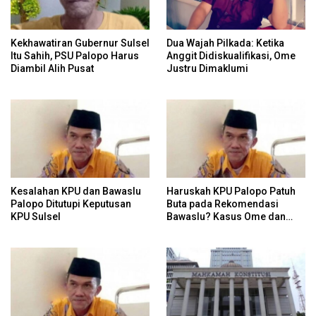
Kekhawatiran Gubernur Sulsel
Dua Wajah Pilkada: Ketika
Itu Sahih, PSU Palopo Harus
Anggit Didiskualifikasi, Ome
Diambil Alih Pusat
Justru Dimaklumi
Kesalahan KPU dan Bawaslu
Haruskah KPU Palopo Patuh
Palopo Ditutupi Keputusan
Buta pada Rekomendasi
KPU Sulsel
Bawaslu? Kasus Ome dan
Risiko Anulir Hak Politik
Warga