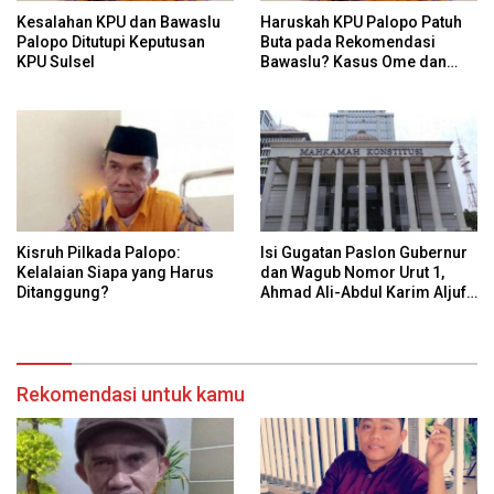
Kesalahan KPU dan Bawaslu
Haruskah KPU Palopo Patuh
Palopo Ditutupi Keputusan
Buta pada Rekomendasi
KPU Sulsel
Bawaslu? Kasus Ome dan
Risiko Anulir Hak Politik
Warga
Kisruh Pilkada Palopo:
Isi Gugatan Paslon Gubernur
Kelalaian Siapa yang Harus
dan Wagub Nomor Urut 1,
Ditanggung?
Ahmad Ali-Abdul Karim Aljufri
dalam Sidang Sengketa
Pilkada Sulteng 2024 di MK
Rekomendasi untuk kamu