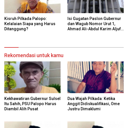
Kisruh Pilkada Palopo:
Isi Gugatan Paslon Gubernur
Kelalaian Siapa yang Harus
dan Wagub Nomor Urut 1,
Ditanggung?
Ahmad Ali-Abdul Karim Aljufri
dalam Sidang Sengketa
Pilkada Sulteng 2024 di MK
Rekomendasi untuk kamu
Kekhawatiran Gubernur Sulsel
Dua Wajah Pilkada: Ketika
Itu Sahih, PSU Palopo Harus
Anggit Didiskualifikasi, Ome
Diambil Alih Pusat
Justru Dimaklumi