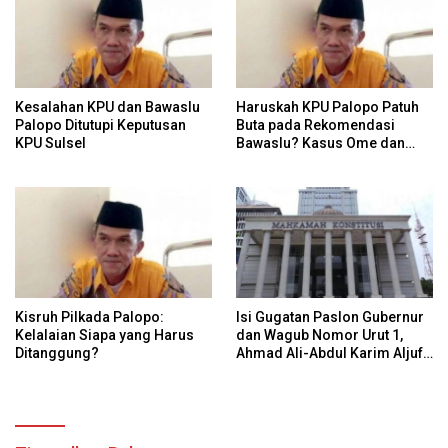
Kesalahan KPU dan Bawaslu
Haruskah KPU Palopo Patuh
Palopo Ditutupi Keputusan
Buta pada Rekomendasi
KPU Sulsel
Bawaslu? Kasus Ome dan
Risiko Anulir Hak Politik
Warga
Kisruh Pilkada Palopo:
Isi Gugatan Paslon Gubernur
Kelalaian Siapa yang Harus
dan Wagub Nomor Urut 1,
Ditanggung?
Ahmad Ali-Abdul Karim Aljufri
dalam Sidang Sengketa
Pilkada Sulteng 2024 di MK