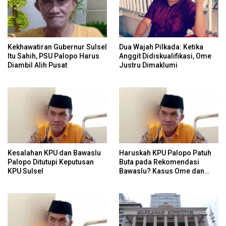
Kekhawatiran Gubernur Sulsel
Dua Wajah Pilkada: Ketika
Itu Sahih, PSU Palopo Harus
Anggit Didiskualifikasi, Ome
Diambil Alih Pusat
Justru Dimaklumi
Kesalahan KPU dan Bawaslu
Haruskah KPU Palopo Patuh
Palopo Ditutupi Keputusan
Buta pada Rekomendasi
KPU Sulsel
Bawaslu? Kasus Ome dan
Risiko Anulir Hak Politik
Warga