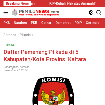
Langsung
idak Disadari
Breaking News
KIP-Kuliah: Hak atau Amanah?
Bahas
ke
konten
PKS
Nasdem
PKB
Golkar
Demokrat
PDIP
Gerindra
Beranda
Pilkada
Pilkada
Daftar Pemenang Pilkada di 5
Kabupaten/Kota Provinsi Kaltara
Christopher Lesmana
Desember 27, 2024