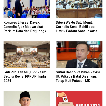
Kongres Literasi Dayak,
Diberi Waktu Satu Menit,
Cornelis Ajak Masyarakat
Cornelis Sentil Bahlil soal
Perkuat Data dan Perjuangkan
Listrik Padam Saat Jakarta
Hak Adat Secara
Banjir
Konstitusional
Ikuti Putusan MK, DPR Resmi
Sufmi Dasco Pastikan Revisi
Setujui Revisi PKPU Pilkada
UU Pilkada Batal Disahkan,
2024
Tetap Ikuti Putusan MK