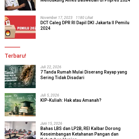
Mendukung Anies Baswedan di Pilpres 2024
November 17, 2023
1180 Lihat
DCT Caleg DPR RI Dapil DKI Jakarta II Pemilu
2024
Terbaru!
Juli 22, 2026
7 Tanda Rumah Mulai Diserang Rayap yang
Sering Tidak Disadari
Juli 5, 2026
KIP-Kuliah: Hak atau Amanah?
Juni 15, 2026
Bahas LBS dan LP2B, REI Kalbar Dorong
Keseimbangan Ketahanan Pangan dan