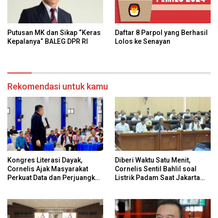
Daftar 8 Parpol yang Berhasil
Putusan MK dan Sikap “Keras
Lolos ke Senayan
Kepalanya“ BALEG DPR RI
Rekomendasi untuk kamu
Kongres Literasi Dayak,
Diberi Waktu Satu Menit,
Cornelis Ajak Masyarakat
Cornelis Sentil Bahlil soal
Perkuat Data dan Perjuangkan
Listrik Padam Saat Jakarta
Hak Adat Secara
Banjir
Konstitusional