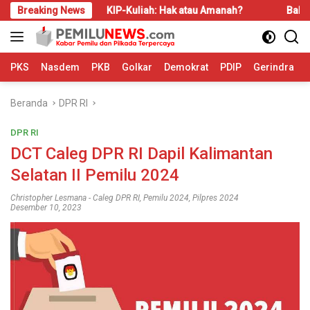
Langsung
i
Breaking News
KIP-Kuliah: Hak atau Amanah?
Bahas LBS dan LP
ke
konten
PKS
Nasdem
PKB
Golkar
Demokrat
PDIP
Gerindra
Beranda
DPR RI
DPR RI
DCT Caleg DPR RI Dapil Kalimantan
Selatan II Pemilu 2024
Christopher Lesmana
-
Caleg DPR RI
,
Pemilu 2024
,
Pilpres 2024
Desember 10, 2023