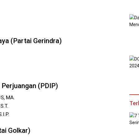
aya (Partai Gerindra)
N
a Perjuangan (PDIP)
S, MA.
Ter
S.T.
I.P.
ai Golkar)