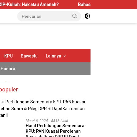
 atau Amanah?
Bahas LBS dan LP2B, REI Kalbar Dorong Kes
KPU
Bawaslu
Lainnya
Hanura
populer
Maret 6, 2024
5813 Lihat
Hasil Perhitungan Sementara
KPU: PAN Kuasai Perolehan
Suara di Pileg DPR RI Dapil