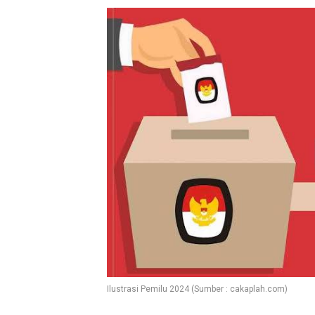
Ilustrasi Pemilu 2024 (Sumber : cakaplah.com)