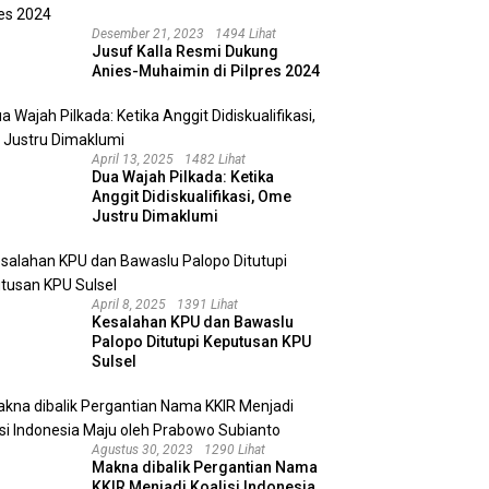
Desember 21, 2023
1494 Lihat
Jusuf Kalla Resmi Dukung
Anies-Muhaimin di Pilpres 2024
April 13, 2025
1482 Lihat
Dua Wajah Pilkada: Ketika
Anggit Didiskualifikasi, Ome
Justru Dimaklumi
April 8, 2025
1391 Lihat
Kesalahan KPU dan Bawaslu
Palopo Ditutupi Keputusan KPU
Sulsel
Agustus 30, 2023
1290 Lihat
Makna dibalik Pergantian Nama
KKIR Menjadi Koalisi Indonesia