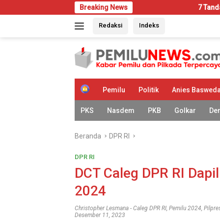
Langsung
Breaking News
7 Tanda Rumah Mulai D
ke
Redaksi
Indeks
konten
H
Pemilu
Politik
Anies Baswed
o
m
PKS
Nasdem
PKB
Golkar
De
e
Beranda
DPR RI
DPR RI
DCT Caleg DPR RI Dapil
2024
Christopher Lesmana
-
Caleg DPR RI
,
Pemilu 2024
,
Pilpr
Desember 11, 2023