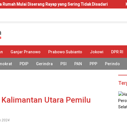
iserang Rayap yang Sering Tidak Disadari
KIP-Kuliah: Hak
an
Ganjar Pranowo
Prabowo Subianto
Jokowi
DPR RI
mokrat
PDIP
Gerindra
PSI
PAN
PPP
Perindo
Ter
 Kalimantan Utara Pemilu
es 2024