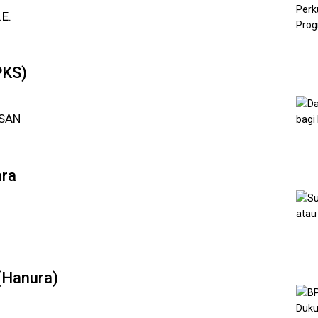
E.
PKS)
SAN
ara
 (Hanura)