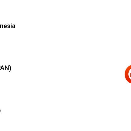
onesia
PAN)
)