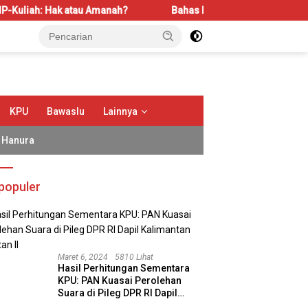
atau Amanah?
Bahas LBS dan LP2B, REI Kalbar Dorong Kese
KPU
Bawaslu
Lainnya
Hanura
populer
Maret 6, 2024
5810 Lihat
Hasil Perhitungan Sementara
KPU: PAN Kuasai Perolehan
Suara di Pileg DPR RI Dapil
Kalimantan Selatan II