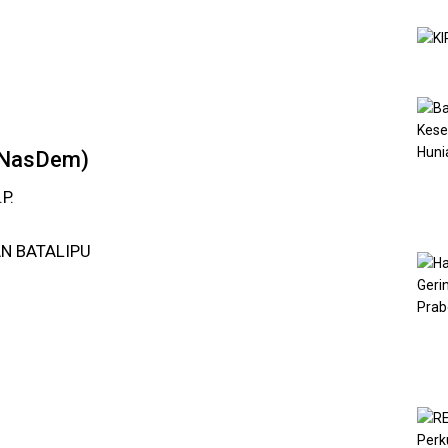
 (NasDem)
P.
AN BATALIPU