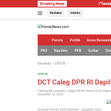
Langsung
Breaking News
7 Tanda Rumah Mulai Di
ke
Redaksi
Indeks
konten
H
Pemilu
Politik
Anies Baswed
o
m
PKS
Nasdem
PKB
Golkar
De
e
Beranda
DPR RI
DPR RI
DCT Caleg DPR RI Dapi
Christopher Lesmana
-
Caleg DPR RI
,
Pemilu 2024
,
Pilpr
Desember 12, 2023
Ilustrasi Pemilu 2024 (Sumber : cakaplah.com)