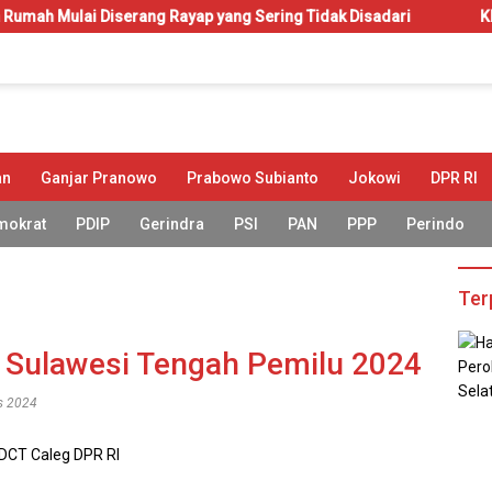
serang Rayap yang Sering Tidak Disadari
KIP-Kuliah: Hak 
an
Ganjar Pranowo
Prabowo Subianto
Jokowi
DPR RI
mokrat
PDIP
Gerindra
PSI
PAN
PPP
Perindo
Ter
l Sulawesi Tengah Pemilu 2024
es 2024