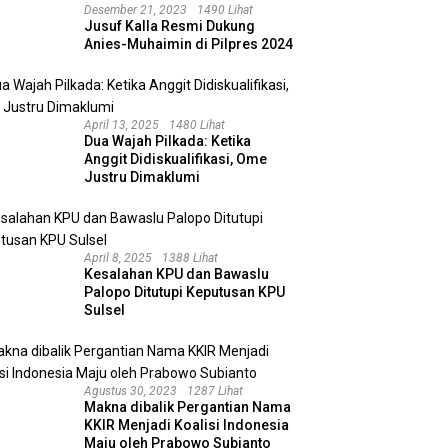
Desember 21, 2023
1490 Lihat
Jusuf Kalla Resmi Dukung
Anies-Muhaimin di Pilpres 2024
April 13, 2025
1480 Lihat
Dua Wajah Pilkada: Ketika
Anggit Didiskualifikasi, Ome
Justru Dimaklumi
April 8, 2025
1388 Lihat
Kesalahan KPU dan Bawaslu
Palopo Ditutupi Keputusan KPU
Sulsel
Agustus 30, 2023
1287 Lihat
Makna dibalik Pergantian Nama
KKIR Menjadi Koalisi Indonesia
Maju oleh Prabowo Subianto