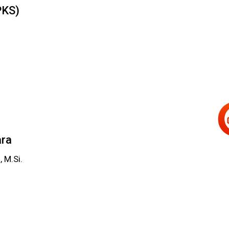
PKS)
ara
 M.Si.