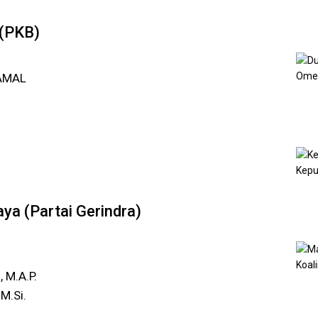
 (PKB)
AMAL
aya (Partai Gerindra)
.
 M.A.P.
M.Si.