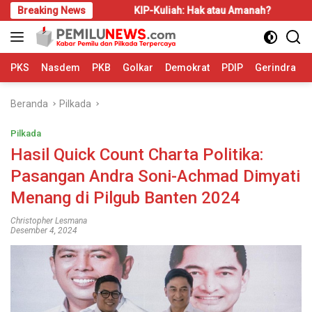
Langsung
 Disadari
Breaking News
KIP-Kuliah: Hak atau Amanah?
Bahas LBS
ke
konten
PKS
Nasdem
PKB
Golkar
Demokrat
PDIP
Gerindra
Beranda
Pilkada
Pilkada
Hasil Quick Count Charta Politika:
Pasangan Andra Soni-Achmad Dimyati
Menang di Pilgub Banten 2024
Christopher Lesmana
Desember 4, 2024