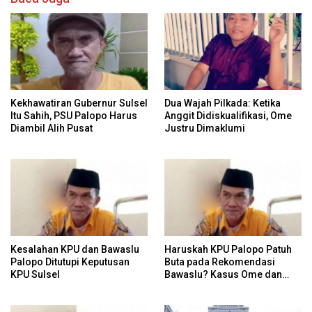
Kekhawatiran Gubernur Sulsel
Dua Wajah Pilkada: Ketika
Itu Sahih, PSU Palopo Harus
Anggit Didiskualifikasi, Ome
Diambil Alih Pusat
Justru Dimaklumi
Kesalahan KPU dan Bawaslu
Haruskah KPU Palopo Patuh
Palopo Ditutupi Keputusan
Buta pada Rekomendasi
KPU Sulsel
Bawaslu? Kasus Ome dan
Risiko Anulir Hak Politik
Warga