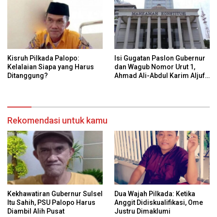
Kisruh Pilkada Palopo:
Isi Gugatan Paslon Gubernur
Kelalaian Siapa yang Harus
dan Wagub Nomor Urut 1,
Ditanggung?
Ahmad Ali-Abdul Karim Aljufri
dalam Sidang Sengketa
Pilkada Sulteng 2024 di MK
Rekomendasi untuk kamu
Kekhawatiran Gubernur Sulsel
Dua Wajah Pilkada: Ketika
Itu Sahih, PSU Palopo Harus
Anggit Didiskualifikasi, Ome
Diambil Alih Pusat
Justru Dimaklumi