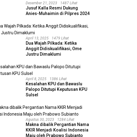
Desember 21, 2023
1487 Lihat
Jusuf Kalla Resmi Dukung
Anies-Muhaimin di Pilpres 2024
April 13, 2025
1479 Lihat
Dua Wajah Pilkada: Ketika
Anggit Didiskualifikasi, Ome
Justru Dimaklumi
April 8, 2025
1386 Lihat
Kesalahan KPU dan Bawaslu
Palopo Ditutupi Keputusan KPU
Sulsel
Agustus 30, 2023
1284 Lihat
Makna dibalik Pergantian Nama
KKIR Menjadi Koalisi Indonesia
Maju oleh Prabowo Subianto