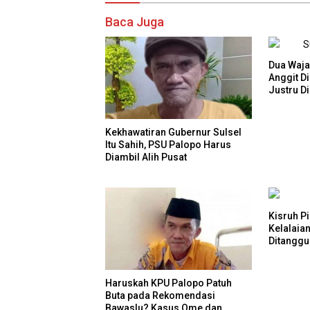
Baca Juga
Dua Wajah
Anggit Di
Justru D
Kekhawatiran Gubernur Sulsel
Itu Sahih, PSU Palopo Harus
Diambil Alih Pusat
Kisruh P
Kelalaia
Ditangg
Haruskah KPU Palopo Patuh
Buta pada Rekomendasi
Bawaslu? Kasus Ome dan