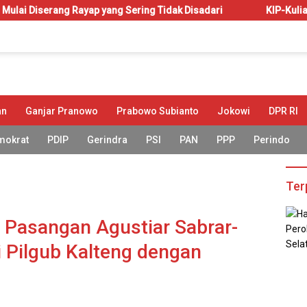
 yang Sering Tidak Disadari
KIP-Kuliah: Hak atau Amanah?
an
Ganjar Pranowo
Prabowo Subianto
Jokowi
DPR RI
mokrat
PDIP
Gerindra
PSI
PAN
PPP
Perindo
Ter
: Pasangan Agustiar Sabrar-
 Pilgub Kalteng dengan