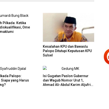
 Pilkada: Ketika
diskualifikasi, Ome
imaklumi
Kesalahan KPU dan Bawaslu
Palopo Ditutupi Keputusan KPU
Sulsel
ilkada Palopo:
Isi Gugatan Paslon Gubernur
n Siapa yang Harus
dan Wagub Nomor Urut 1,
ung?
Ahmad Ali-Abdul Karim Aljufri
dalam Sidang Sengketa Pilkada
Sulteng 2024 di MK