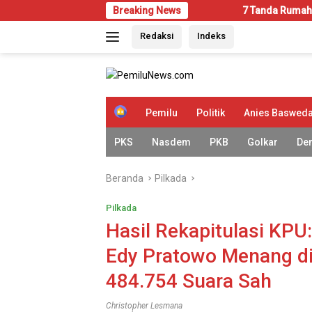
Langsung
Breaking News
7 Tanda Rumah Mulai Diserang Rayap
ke
Redaksi
Indeks
konten
H
Pemilu
Politik
Anies Baswed
o
m
PKS
Nasdem
PKB
Golkar
De
e
Beranda
Pilkada
Pilkada
Hasil Rekapitulasi KPU
Edy Pratowo Menang di
484.754 Suara Sah
Christopher Lesmana