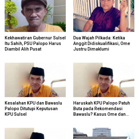
Kekhawatiran Gubernur Sulsel
Dua Wajah Pilkada: Ketika
Itu Sahih, PSU Palopo Harus
Anggit Didiskualifikasi, Ome
Diambil Alih Pusat
Justru Dimaklumi
Kesalahan KPU dan Bawaslu
Haruskah KPU Palopo Patuh
Palopo Ditutupi Keputusan
Buta pada Rekomendasi
KPU Sulsel
Bawaslu? Kasus Ome dan
Risiko Anulir Hak Politik
Warga