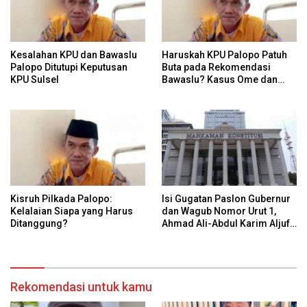
Kesalahan KPU dan Bawaslu
Haruskah KPU Palopo Patuh
Palopo Ditutupi Keputusan
Buta pada Rekomendasi
KPU Sulsel
Bawaslu? Kasus Ome dan
Risiko Anulir Hak Politik
Warga
Kisruh Pilkada Palopo:
Isi Gugatan Paslon Gubernur
Kelalaian Siapa yang Harus
dan Wagub Nomor Urut 1,
Ditanggung?
Ahmad Ali-Abdul Karim Aljufri
dalam Sidang Sengketa
Pilkada Sulteng 2024 di MK
Rekomendasi untuk kamu