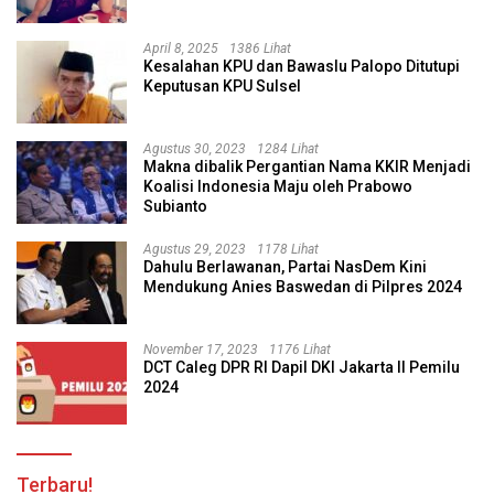
April 8, 2025
1386 Lihat
Kesalahan KPU dan Bawaslu Palopo Ditutupi
Keputusan KPU Sulsel
Agustus 30, 2023
1284 Lihat
Makna dibalik Pergantian Nama KKIR Menjadi
Koalisi Indonesia Maju oleh Prabowo
Subianto
Agustus 29, 2023
1178 Lihat
Dahulu Berlawanan, Partai NasDem Kini
Mendukung Anies Baswedan di Pilpres 2024
November 17, 2023
1176 Lihat
DCT Caleg DPR RI Dapil DKI Jakarta II Pemilu
2024
Terbaru!