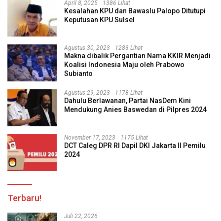
April 8, 2025
1386 Lihat
Kesalahan KPU dan Bawaslu Palopo Ditutupi
Keputusan KPU Sulsel
Agustus 30, 2023
1283 Lihat
Makna dibalik Pergantian Nama KKIR Menjadi
Koalisi Indonesia Maju oleh Prabowo
Subianto
Agustus 29, 2023
1178 Lihat
Dahulu Berlawanan, Partai NasDem Kini
Mendukung Anies Baswedan di Pilpres 2024
November 17, 2023
1175 Lihat
DCT Caleg DPR RI Dapil DKI Jakarta II Pemilu
2024
Terbaru!
Juli 22, 2026