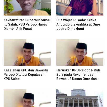
Kekhawatiran Gubernur Sulsel
Dua Wajah Pilkada: Ketika
Itu Sahih, PSU Palopo Harus
Anggit Didiskualifikasi, Ome
Diambil Alih Pusat
Justru Dimaklumi
Kesalahan KPU dan Bawaslu
Haruskah KPU Palopo Patuh
Palopo Ditutupi Keputusan
Buta pada Rekomendasi
KPU Sulsel
Bawaslu? Kasus Ome dan
Risiko Anulir Hak Politik
Warga