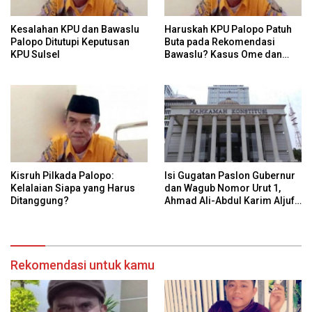
Kesalahan KPU dan Bawaslu
Haruskah KPU Palopo Patuh
Palopo Ditutupi Keputusan
Buta pada Rekomendasi
KPU Sulsel
Bawaslu? Kasus Ome dan
Risiko Anulir Hak Politik
Warga
Kisruh Pilkada Palopo:
Isi Gugatan Paslon Gubernur
Kelalaian Siapa yang Harus
dan Wagub Nomor Urut 1,
Ditanggung?
Ahmad Ali-Abdul Karim Aljufri
dalam Sidang Sengketa
Pilkada Sulteng 2024 di MK
Rekomendasi untuk kamu