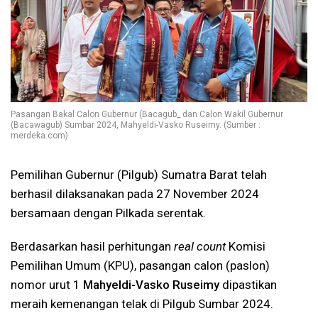
Pasangan Bakal Calon Gubernur (Bacagub_ dan Calon Wakil Gubernur
(Bacawagub) Sumbar 2024, Mahyeldi-Vasko Ruseimy. (Sumber :
merdeka.com)
Pemilihan Gubernur (Pilgub) Sumatra Barat telah
berhasil dilaksanakan pada 27 November 2024
bersamaan dengan Pilkada serentak.
Berdasarkan hasil perhitungan
real count
Komisi
Pemilihan Umum (KPU), pasangan calon (paslon)
nomor urut 1
Mahyeldi-Vasko Ruseimy
dipastikan
meraih kemenangan telak di Pilgub Sumbar 2024.