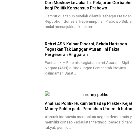
Dari Moskow ke Jakarta: Pelajaran Gorbache
bagi Politik Konsensus Prabowo
Hampir dua tahun setelah dilantik sebagai Presiden
Republik Indonesia, kepemimpinan Prabowo Subia
mulai menunjukkan karakter…
Retret ASN Kalbar Disorot, Sekda Harisson
Tegaskan Tak Langgar Aturan: Ini Fakta
Pergeseran Anggaran
Pontianak — Polemik kegiatan retret Aparatur Sipil
Negara (ASN) di lingkungan Pemerintah Provinsi
Kalimantan Barat…
Analisis Politik Hukum terhadap Praktek Keja
Money Politic pada Pemilihan Umum di Indo
Abstrak Indonesia merupakan negara demokratis 
memiliki konsep kedaulatan tertinggi berada di ta
rakyat. pemilu…