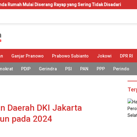
serang Rayap yang Sering Tidak Disadari
KIP-Kuliah: Hak 
an
Ganjar Pranowo
Prabowo Subianto
Jokowi
DPR RI
mokrat
PDIP
Gerindra
PSI
PAN
PPP
Perindo
Ter
n Daerah DKI Jakarta
iun pada 2024