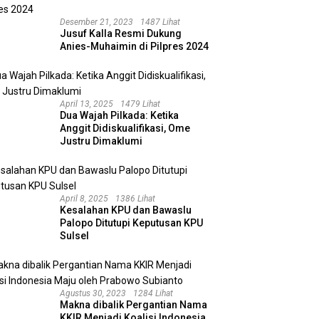
Desember 21, 2023
1487 Lihat
Jusuf Kalla Resmi Dukung
Anies-Muhaimin di Pilpres 2024
April 13, 2025
1479 Lihat
Dua Wajah Pilkada: Ketika
Anggit Didiskualifikasi, Ome
Justru Dimaklumi
April 8, 2025
1386 Lihat
Kesalahan KPU dan Bawaslu
Palopo Ditutupi Keputusan KPU
Sulsel
Agustus 30, 2023
1284 Lihat
Makna dibalik Pergantian Nama
KKIR Menjadi Koalisi Indonesia