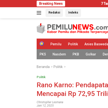
Langsung
Breaking News
7 Tanda Rumah Mulai Di
ke
Redaksi
Indeks
konten
H
Pemilu
Politik
Anies Baswed
o
m
PKS
Nasdem
PKB
Golkar
De
e
Beranda
Politik
Politik
Rano Karno: Pendapata
Mencapai Rp 72,95 Tril
Christopher Lesmana
Juni 12, 2025