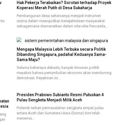
v
Hak Pekerja Terabaikan? Sorotan terhadap Proyek
Koperasi Merah Putih di Desa Sukaharja
Pembangunan desa seharusnya menjadi instrumen
nto
utama dalam mewujudkan kesejahteraan masyarakat
sebagaimana diamanatkan dalam nilai-nilai Pancasila,…
Mengapa Malaysia Lebih Terbuka secara Politik
Dibanding Singapura, padahal Keduanya Sama-
Sama Maju?
Selama beberapa dekade, banyak ilmuwan politik
meyakini bahwa pertumbuhan ekonomi akan mendorong
demokrasi. Keyakinan ini…
Presiden Prabowo Subianto Resmi Putuskan 4
Pulau Sengketa Menjadi Milik Aceh
hatan
nesia
Polemik terkait permasalahan sengketa empat pulau
antara Aceh dan Sumatera Utara (Sumut) kini telah
yang
menemui…
ngan