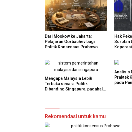
Dari Moskow ke Jakarta:
Hak Peke
Pelajaran Gorbachev bagi
Sorotan 
Politik Konsensus Prabowo
Koperasi
Sukaharj
Analisis
Praktek 
Mengapa Malaysia Lebih
pada Pem
Terbuka secara Politik
Indonesi
Dibanding Singapura, padahal
Keduanya Sama-Sama Maju?
Rekomendasi untuk kamu