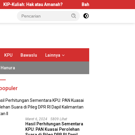
atau Amanah?
Bahas LBS dan LP2B, REI Kalbar Dorong Kese
KPU
Bawaslu
Lainnya
Hanura
populer
Maret 6, 2024
5809 Lihat
Hasil Perhitungan Sementara
KPU: PAN Kuasai Perolehan
Suara di Pileg DPR RI Dapil