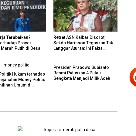
rja Terabaikan?
Retret ASN Kalbar Disorot,
terhadap Proyek
Sekda Harisson Tegaskan Tak
 Merah Putih di Desa
Langgar Aturan: Ini Fakta
a
Pergeseran Anggaran
Presiden Prabowo Subianto
Resmi Putuskan 4 Pulau
 Politik Hukum terhadap
Sengketa Menjadi Milik Aceh
Kejahatan Money Politic
ilihan Umum di
a