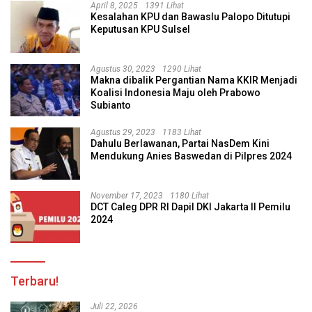
April 8, 2025
1391 Lihat
Kesalahan KPU dan Bawaslu Palopo Ditutupi
Keputusan KPU Sulsel
Agustus 30, 2023
1290 Lihat
Makna dibalik Pergantian Nama KKIR Menjadi
Koalisi Indonesia Maju oleh Prabowo
Subianto
Agustus 29, 2023
1183 Lihat
Dahulu Berlawanan, Partai NasDem Kini
Mendukung Anies Baswedan di Pilpres 2024
November 17, 2023
1180 Lihat
DCT Caleg DPR RI Dapil DKI Jakarta II Pemilu
2024
Terbaru!
Juli 22, 2026