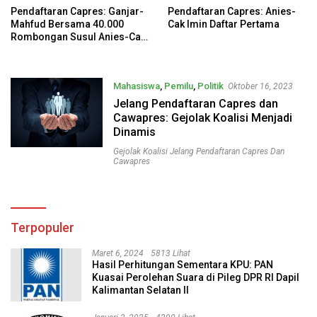
Pendaftaran Capres: Ganjar-
Pendaftaran Capres: Anies-
Mahfud Bersama 40.000
Cak Imin Daftar Pertama
Rombongan Susul Anies-Cak
Imin
Mahasiswa
,
Pemilu
,
Politik
Oktober 16, 2023
Jelang Pendaftaran Capres dan
Cawapres: Gejolak Koalisi Menjadi
Dinamis
Gejolak Koalisi Jelang Pendaftaran Capres Dan
Cawapres
Terpopuler
Maret 6, 2024
5813 Lihat
Hasil Perhitungan Sementara KPU: PAN
Kuasai Perolehan Suara di Pileg DPR RI Dapil
Kalimantan Selatan II