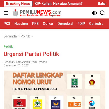
Langsung
Breaking News
KIP-Kuliah: Hak atau Amanah?
Bahas LBS dan LP2B, R
ke
konten
PKS
Nasdem
PKB
Golkar
Demokrat
PDIP
Gerindra
Beranda
Politik
Politik
Urgensi Partai Politik
Redaksi PemiluNews.com
-
Politik
Desember 11, 2023