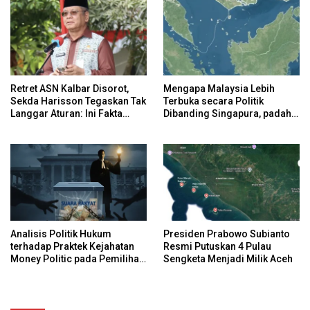
Retret ASN Kalbar Disorot,
Mengapa Malaysia Lebih
Sekda Harisson Tegaskan Tak
Terbuka secara Politik
Langgar Aturan: Ini Fakta
Dibanding Singapura, padahal
Pergeseran Anggaran
Keduanya Sama-Sama Maju?
Analisis Politik Hukum
Presiden Prabowo Subianto
terhadap Praktek Kejahatan
Resmi Putuskan 4 Pulau
Money Politic pada Pemilihan
Sengketa Menjadi Milik Aceh
Umum di Indonesia