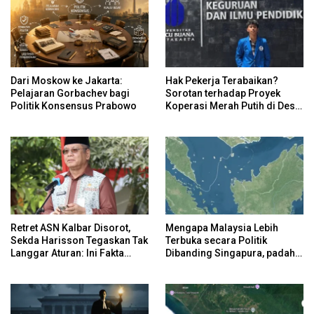
Dari Moskow ke Jakarta:
Hak Pekerja Terabaikan?
Pelajaran Gorbachev bagi
Sorotan terhadap Proyek
Politik Konsensus Prabowo
Koperasi Merah Putih di Desa
Sukaharja
Retret ASN Kalbar Disorot,
Mengapa Malaysia Lebih
Sekda Harisson Tegaskan Tak
Terbuka secara Politik
Langgar Aturan: Ini Fakta
Dibanding Singapura, padahal
Pergeseran Anggaran
Keduanya Sama-Sama Maju?