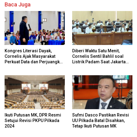
Baca Juga
Kongres Literasi Dayak,
Diberi Waktu Satu Menit,
Cornelis Ajak Masyarakat
Cornelis Sentil Bahlil soal
Perkuat Data dan Perjuangkan
Listrik Padam Saat Jakarta
Hak Adat Secara
Banjir
Konstitusional
Ikuti Putusan MK, DPR Resmi
Sufmi Dasco Pastikan Revisi
Setujui Revisi PKPU Pilkada
UU Pilkada Batal Disahkan,
2024
Tetap Ikuti Putusan MK