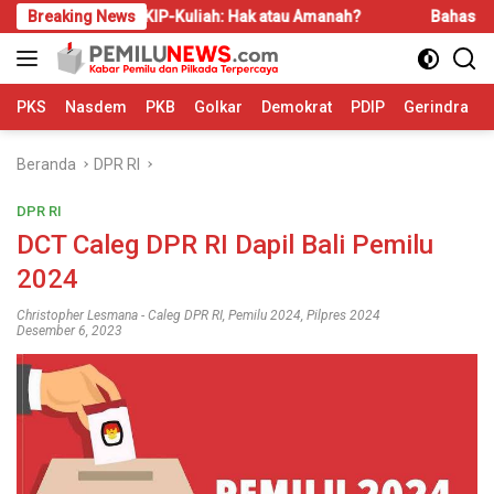
Langsung
Breaking News
KIP-Kuliah: Hak atau Amanah?
Bahas LBS dan LP2B, R
ke
konten
PKS
Nasdem
PKB
Golkar
Demokrat
PDIP
Gerindra
Beranda
DPR RI
DPR RI
DCT Caleg DPR RI Dapil Bali Pemilu
2024
Christopher Lesmana
-
Caleg DPR RI
,
Pemilu 2024
,
Pilpres 2024
Desember 6, 2023