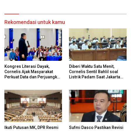
Rekomendasi untuk kamu
Kongres Literasi Dayak,
Diberi Waktu Satu Menit,
Cornelis Ajak Masyarakat
Cornelis Sentil Bahlil soal
Perkuat Data dan Perjuangkan
Listrik Padam Saat Jakarta
Hak Adat Secara
Banjir
Konstitusional
Ikuti Putusan MK, DPR Resmi
Sufmi Dasco Pastikan Revisi