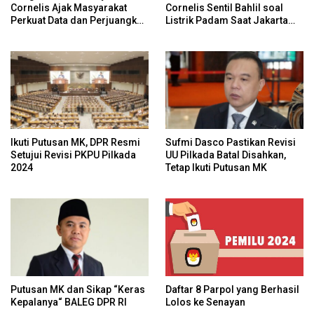
Cornelis Ajak Masyarakat
Cornelis Sentil Bahlil soal
Perkuat Data dan Perjuangkan
Listrik Padam Saat Jakarta
Hak Adat Secara
Banjir
Konstitusional
Ikuti Putusan MK, DPR Resmi
Sufmi Dasco Pastikan Revisi
Setujui Revisi PKPU Pilkada
UU Pilkada Batal Disahkan,
2024
Tetap Ikuti Putusan MK
Daftar 8 Parpol yang Berhasil
Putusan MK dan Sikap “Keras
Lolos ke Senayan
Kepalanya“ BALEG DPR RI