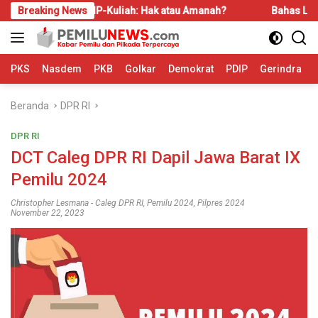
Langsung
Breaking News
KIP-Kuliah: Hak atau Amanah?
Bahas LBS dan LP2B, RE
ke
konten
PKS
Nasdem
PKB
Golkar
Demokrat
PDIP
Gerindra
Beranda
DPR RI
DPR RI
DCT Caleg DPR RI Dapil Jawa Barat IX
Pemilu 2024
Christopher Lesmana
-
Caleg DPR RI
,
Pemilu 2024
,
Pilpres 2024
November 22, 2023