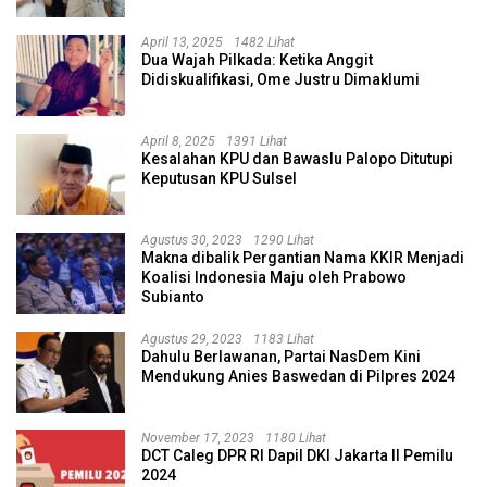
April 13, 2025
1482 Lihat
Dua Wajah Pilkada: Ketika Anggit
Didiskualifikasi, Ome Justru Dimaklumi
April 8, 2025
1391 Lihat
Kesalahan KPU dan Bawaslu Palopo Ditutupi
Keputusan KPU Sulsel
Agustus 30, 2023
1290 Lihat
Makna dibalik Pergantian Nama KKIR Menjadi
Koalisi Indonesia Maju oleh Prabowo
Subianto
Agustus 29, 2023
1183 Lihat
Dahulu Berlawanan, Partai NasDem Kini
Mendukung Anies Baswedan di Pilpres 2024
November 17, 2023
1180 Lihat
DCT Caleg DPR RI Dapil DKI Jakarta II Pemilu
2024