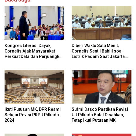
Kongres Literasi Dayak,
Diberi Waktu Satu Menit,
Cornelis Ajak Masyarakat
Cornelis Sentil Bahlil soal
Perkuat Data dan Perjuangkan
Listrik Padam Saat Jakarta
Hak Adat Secara
Banjir
Konstitusional
Ikuti Putusan MK, DPR Resmi
Sufmi Dasco Pastikan Revisi
Setujui Revisi PKPU Pilkada
UU Pilkada Batal Disahkan,
2024
Tetap Ikuti Putusan MK