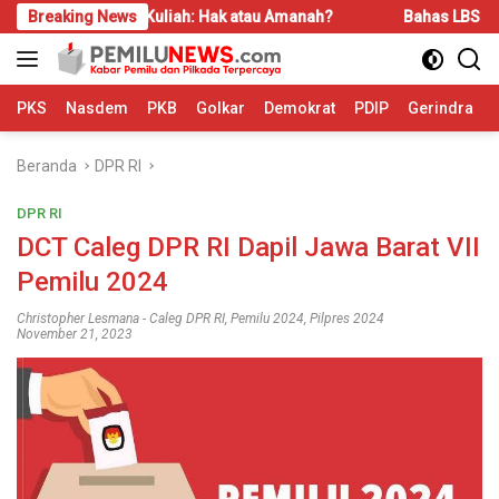
Langsung
KIP-Kuliah: Hak atau Amanah?
Breaking News
Bahas LBS dan LP2B, REI Ka
ke
konten
PKS
Nasdem
PKB
Golkar
Demokrat
PDIP
Gerindra
Beranda
DPR RI
DPR RI
DCT Caleg DPR RI Dapil Jawa Barat VII
Pemilu 2024
Christopher Lesmana
-
Caleg DPR RI
,
Pemilu 2024
,
Pilpres 2024
November 21, 2023