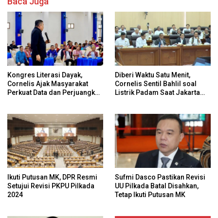
Baca Juga
Kongres Literasi Dayak,
Diberi Waktu Satu Menit,
Cornelis Ajak Masyarakat
Cornelis Sentil Bahlil soal
Perkuat Data dan Perjuangkan
Listrik Padam Saat Jakarta
Hak Adat Secara
Banjir
Konstitusional
Ikuti Putusan MK, DPR Resmi
Sufmi Dasco Pastikan Revisi
Setujui Revisi PKPU Pilkada
UU Pilkada Batal Disahkan,
2024
Tetap Ikuti Putusan MK