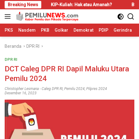
Langsung
ari
Breaking News
KIP-Kuliah: Hak atau Amanah?
Bahas LBS dan 
ke
konten
PKS
Nasdem
PKB
Golkar
Demokrat
PDIP
Gerindra
Beranda
DPR RI
DPR RI
DCT Caleg DPR RI Dapil Maluku Utara
Pemilu 2024
Christopher Lesmana
-
Caleg DPR RI
,
Pemilu 2024
,
Pilpres 2024
Desember 16, 2023