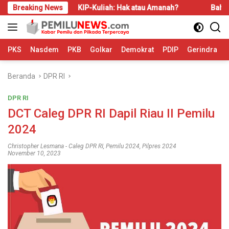
Langsung
i
Breaking News
KIP-Kuliah: Hak atau Amanah?
Bahas LBS dan LP2
ke
konten
PKS
Nasdem
PKB
Golkar
Demokrat
PDIP
Gerindra
Beranda
DPR RI
DPR RI
DCT Caleg DPR RI Dapil Riau II Pemilu
2024
Christopher Lesmana
-
Caleg DPR RI
,
Pemilu 2024
,
Pilpres 2024
November 10, 2023