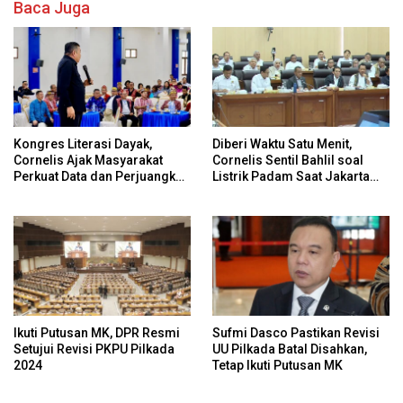
Baca Juga
Kongres Literasi Dayak,
Diberi Waktu Satu Menit,
Cornelis Ajak Masyarakat
Cornelis Sentil Bahlil soal
Perkuat Data dan Perjuangkan
Listrik Padam Saat Jakarta
Hak Adat Secara
Banjir
Konstitusional
Ikuti Putusan MK, DPR Resmi
Sufmi Dasco Pastikan Revisi
Setujui Revisi PKPU Pilkada
UU Pilkada Batal Disahkan,
2024
Tetap Ikuti Putusan MK