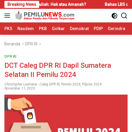
Langsung
KIP-Kuliah: Hak atau Amanah?
Breaking News
Bahas LBS dan LP2B, REI Ka
ke
konten
PKS
Nasdem
PKB
Golkar
Demokrat
PDIP
Gerindra
Beranda
DPR RI
DPR RI
DCT Caleg DPR RI Dapil Sumatera
Selatan II Pemilu 2024
Christopher Lesmana
-
Caleg DPR RI
,
Pemilu 2024
,
Pilpres 2024
November 11, 2023