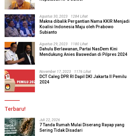
Agustus 30, 2023
1284 Lihat
Makna dibalik Pergantian Nama KKIR Menjadi
Koalisi Indonesia Maju oleh Prabowo
Subianto
Agustus 29, 2023
1180 Lihat
Dahulu Berlawanan, Partai NasDem Kini
Mendukung Anies Baswedan di Pilpres 2024
November 17, 2023
1176 Lihat
DCT Caleg DPR RI Dapil DKI Jakarta II Pemilu
2024
Terbaru!
Juli 22, 2026
7 Tanda Rumah Mulai Diserang Rayap yang
Sering Tidak Disadari