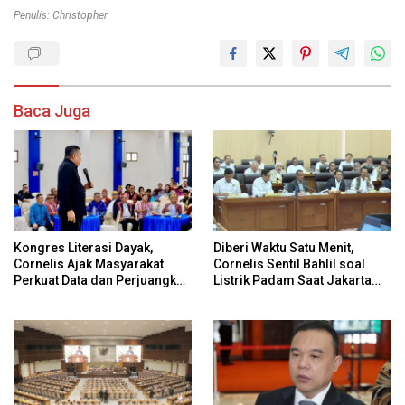
Penulis: Christopher
Baca Juga
Kongres Literasi Dayak,
Diberi Waktu Satu Menit,
Cornelis Ajak Masyarakat
Cornelis Sentil Bahlil soal
Perkuat Data dan Perjuangkan
Listrik Padam Saat Jakarta
Hak Adat Secara
Banjir
Konstitusional