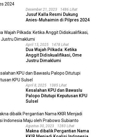
Desember 21, 2023
1486 Lihat
Jusuf Kalla Resmi Dukung
Anies-Muhaimin di Pilpres 2024
April 13, 2025
1478 Lihat
Dua Wajah Pilkada: Ketika
Anggit Didiskualifikasi, Ome
Justru Dimaklumi
April 8, 2025
1385 Lihat
Kesalahan KPU dan Bawaslu
Palopo Ditutupi Keputusan KPU
Sulsel
Agustus 30, 2023
1283 Lihat
Makna dibalik Pergantian Nama
KKIR Menjadi Koalisi Indonesia