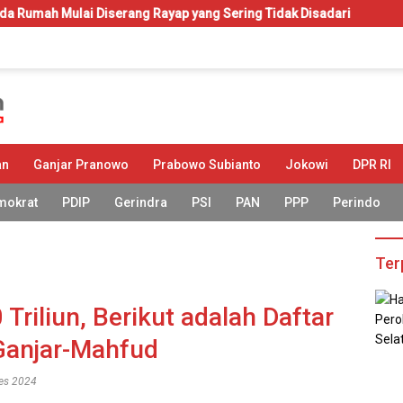
erang Rayap yang Sering Tidak Disadari
KIP-Kuliah: Hak a
an
Ganjar Pranowo
Prabowo Subianto
Jokowi
DPR RI
mokrat
PDIP
Gerindra
PSI
PAN
PPP
Perindo
Ter
 Triliun, Berikut adalah Daftar
Ganjar-Mahfud
res 2024