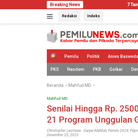
Langsung
Breaking News
7 Tanda Rumah Mulai Dis
ke
Redaksi
Indeks
konten
H
Pemilu
Politik
Anies Baswed
o
m
PKS
Nasdem
PKB
Golkar
De
e
Beranda
Mahfud MD
Mahfud MD
Senilai Hingga Rp. 2500
21 Program Unggulan 
Christopher Lesmana
-
Ganjar-Mahfud
,
Pemilu 2024
,
Pilp
Desember 25, 2023