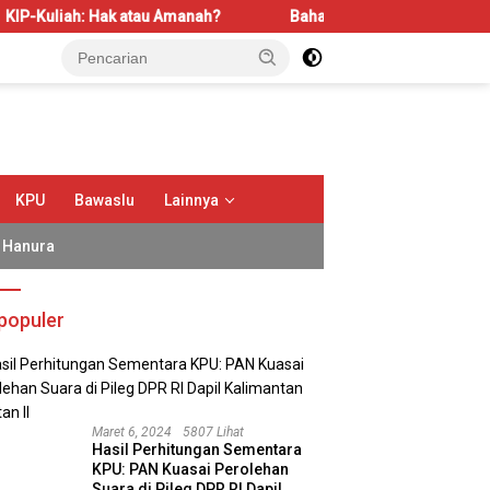
tau Amanah?
Bahas LBS dan LP2B, REI Kalbar Dorong Kesei
KPU
Bawaslu
Lainnya
Hanura
populer
Maret 6, 2024
5807 Lihat
Hasil Perhitungan Sementara
KPU: PAN Kuasai Perolehan
Suara di Pileg DPR RI Dapil