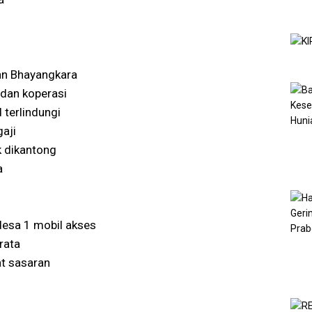
dan Bhayangkara
dan koperasi
 terlindungi
gaji
 dikantong
a
 desa 1 mobil akses
rata
at sasaran