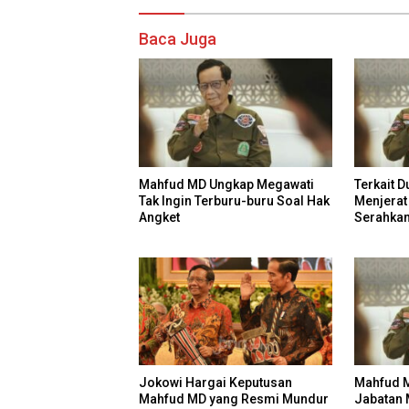
Baca Juga
Mahfud MD Ungkap Megawati
Terkait D
Tak Ingin Terburu-buru Soal Hak
Menjerat
Angket
Serahkan
Jokowi Hargai Keputusan
Mahfud M
Mahfud MD yang Resmi Mundur
Jabatan