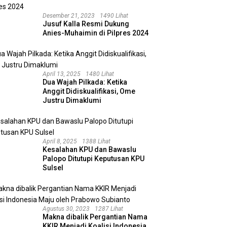
Desember 21, 2023
1490 Lihat
Jusuf Kalla Resmi Dukung
Anies-Muhaimin di Pilpres 2024
April 13, 2025
1480 Lihat
Dua Wajah Pilkada: Ketika
Anggit Didiskualifikasi, Ome
Justru Dimaklumi
April 8, 2025
1388 Lihat
Kesalahan KPU dan Bawaslu
Palopo Ditutupi Keputusan KPU
Sulsel
Agustus 30, 2023
1287 Lihat
Makna dibalik Pergantian Nama
KKIR Menjadi Koalisi Indonesia