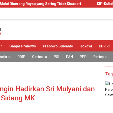
yap yang Sering Tidak Disadari
KIP-Kuliah: Hak atau Aman
an
Ganjar Pranowo
Prabowo Subianto
Jokowi
DPR RI
mokrat
PDIP
Gerindra
PSI
PAN
PPP
Perindo
Ter
gin Hadirkan Sri Mulyani dan
i Sidang MK