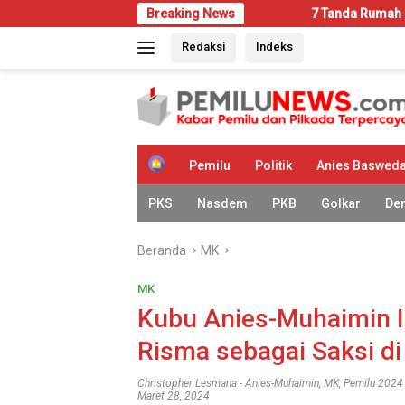
Langsung
Breaking News
7 Tanda Rumah Mulai Diserang Ra
ke
Redaksi
Indeks
konten
H
Pemilu
Politik
Anies Baswed
o
m
PKS
Nasdem
PKB
Golkar
De
e
Beranda
MK
MK
Kubu Anies-Muhaimin In
Risma sebagai Saksi d
Christopher Lesmana
-
Anies-Muhaimin
,
MK
,
Pemilu 2024
Maret 28, 2024