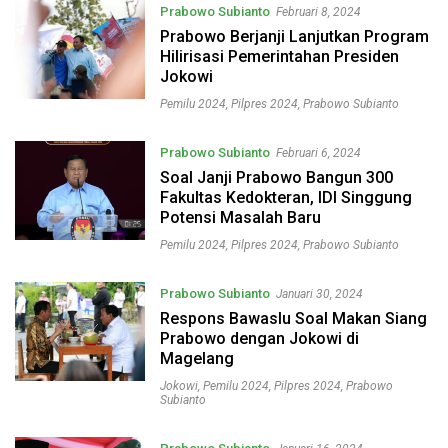
Prabowo Subianto
Februari 8, 2024
Prabowo Berjanji Lanjutkan Program
Hilirisasi Pemerintahan Presiden
Jokowi
Pemilu 2024
,
Pilpres 2024
,
Prabowo Subianto
Prabowo Subianto
Februari 6, 2024
Soal Janji Prabowo Bangun 300
Fakultas Kedokteran, IDI Singgung
Potensi Masalah Baru
Pemilu 2024
,
Pilpres 2024
,
Prabowo Subianto
Prabowo Subianto
Januari 30, 2024
Respons Bawaslu Soal Makan Siang
Prabowo dengan Jokowi di
Magelang
Jokowi
,
Pemilu 2024
,
Pilpres 2024
,
Prabowo
Subianto