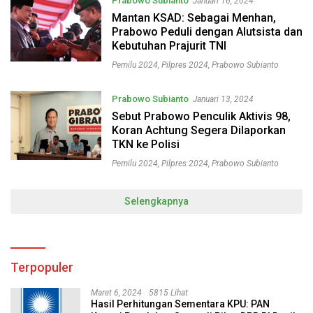
Prabowo Subianto
Januari 16, 2024
Mantan KSAD: Sebagai Menhan,
Prabowo Peduli dengan Alutsista dan
Kebutuhan Prajurit TNI
Pemilu 2024
,
Pilpres 2024
,
Prabowo Subianto
Prabowo Subianto
Januari 13, 2024
Sebut Prabowo Penculik Aktivis 98,
Koran Achtung Segera Dilaporkan
TKN ke Polisi
Pemilu 2024
,
Pilpres 2024
,
Prabowo Subianto
Selengkapnya
Terpopuler
Maret 6, 2024
5815 Lihat
Hasil Perhitungan Sementara KPU: PAN