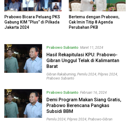
Prabowo Bicara Peluang PKS
Bertemu dengan Prabowo,
Gabung KIM “Plus” di Pilkada
Cak Imin Titip 8 Agenda
Jakarta 2024
Perubahan PKB
Prabowo Subianto
Maret 11, 2024
Hasil Rekapitulasi KPU: Prabowo-
Gibran Unggul Telak di Kalimantan
Barat
Gibran Rakabuming
,
Pemilu 2024
,
Pilpres 2024
,
Prabowo Subianto
Prabowo Subianto
Februari 16, 2024
Demi Program Makan Siang Gratis,
Prabowo Berencana Pangkas
Subsidi BBM
Pemilu 2024
,
Pilpres 2024
,
Prabowo-Gibran