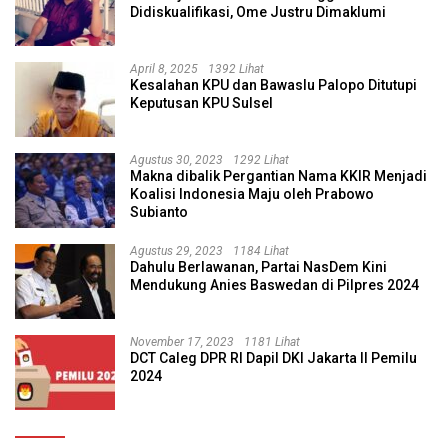
Didiskualifikasi, Ome Justru Dimaklumi
April 8, 2025
1392 Lihat
Kesalahan KPU dan Bawaslu Palopo Ditutupi
Keputusan KPU Sulsel
Agustus 30, 2023
1292 Lihat
Makna dibalik Pergantian Nama KKIR Menjadi
Koalisi Indonesia Maju oleh Prabowo
Subianto
Agustus 29, 2023
1184 Lihat
Dahulu Berlawanan, Partai NasDem Kini
Mendukung Anies Baswedan di Pilpres 2024
November 17, 2023
1181 Lihat
DCT Caleg DPR RI Dapil DKI Jakarta II Pemilu
2024