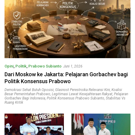
Opini
,
Politik
,
Prabowo Subianto
Juni 1, 2026
Dari Moskow ke Jakarta: Pelajaran Gorbachev bagi
Politik Konsensus Prabowo
Demokrasi Sehat Butuh Oposisi
,
Glasnost Perestroika Relevansi Kini
,
Koalisi
Besar Pemerintahan Prabowo
,
Legitimasi Lewat Kesejahteraan Rakyat
,
Pelajaran
Gorbachev Bagi Indonesia
,
Politik Konsensus Prabowo Subianto
,
Stabilitas Vs
Ruang Kritik