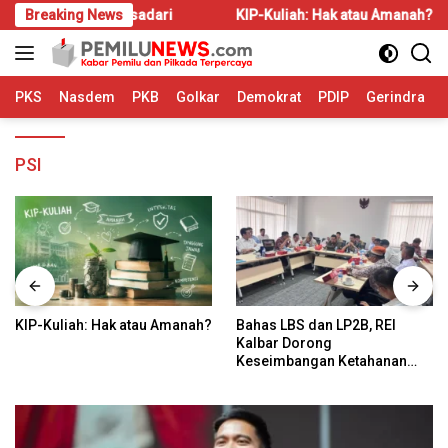
Langsung
ing Tidak Disadari
Breaking News
KIP-Kuliah: Hak atau Amanah?
ke
konten
PKS
Nasdem
PKB
Golkar
Demokrat
PDIP
Gerindra
PSI
KIP-Kuliah: Hak atau Amanah?
Bahas LBS dan LP2B, REI
Kalbar Dorong
Keseimbangan Ketahanan
Pangan dan Kebutuhan
Hunian