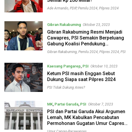
Senilai Rp 200 Miliar!
Ade Armando
,
PDIP
,
Pemilu 2024
,
Pilpres 2024
Gibran Rakabuming
Oktober 23, 2023
Gibran Rakabuming Resmi Menjadi
Cawapres, PSI Semakin Berpeluang
Gabung Koalisi Pendukung
Prabowo?
Gibran Rakabuming
,
Pemilu 2024
,
Pilpres 2024
,
PSI
Kaesang Pangarep
,
PSI
Oktober 10, 2023
Ketum PSI masih Enggan Sebut
Dukung Siapa saat Pilpres 2024
PSI Tidak Dukung Anies?
MK
,
Partai Garuda
,
PSI
Oktober 7, 2023
PSI dan Partai Garuda Akui Argumen
Lemah, MK Kabulkan Pencabutan
Permohonan Gugatan Umur Capres-
Bacawapres
Umur Capres-Bacawapres