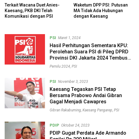
Terkait Wacana Duet Anies-
Waketum DPP PSI: Putusan
Kaesang, PKB DKI Telah
MA Tidak Ada Hubungan
Komunikasi dengan PSI
dengan Kaesang
PSI
Maret 1, 2024
Hasil Perhitungan Sementara KPU:
Perolehan Suara PSI di Pileg DPRD
Provinsi DKI Jakarta 2024 Tembus
Angka 8%
Pemilu 2024
,
PSI
PSI
November 3, 2023
Kaesang Tegaskan PSI Tetap
Bersama Prabowo Andai Gibran
Gagal Menjadi Cawapres
Gibran Rakabuming
,
Kaesang Pangarep
,
PSI
PDIP
Oktober 24, 2023
PDIP Gugat Perdata Ade Armando